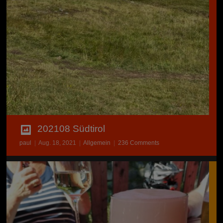
202108 Südtirol
paul
|
Aug. 18, 2021
|
Allgemein
|
236 Comments