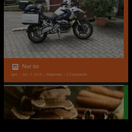
Nur so
geri
|
Jan. 2, 2019
|
Allgemein
|
2 Comments