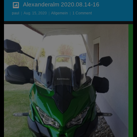
Alexanderalm 2020.08.14-16
paul
|
Aug. 15, 2020
|
Allgemein
|
1 Comment