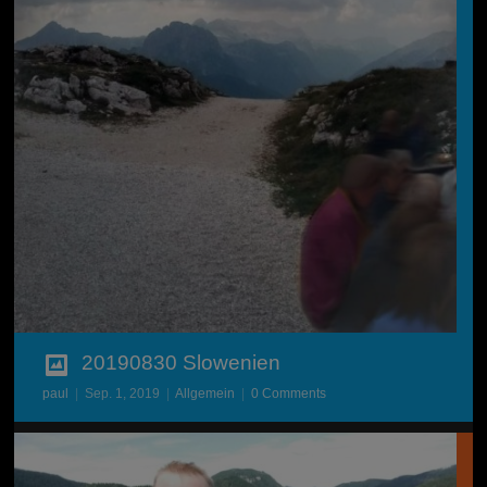
20190830 Slowenien
paul
|
Sep. 1, 2019
|
Allgemein
|
0 Comments