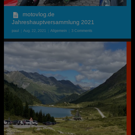
motovlog.de
Jahreshauptversammlung 2021
paul
|
Aug. 22, 2021
|
Allgemein
|
3 Comments