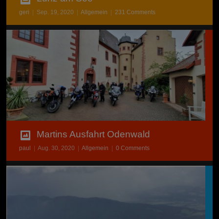
geri
|
Sep. 19, 2020
|
Allgemein
|
231 Comments
Martins Ausfahrt Odenwald
paul
|
Aug. 30, 2020
|
Allgemein
|
0 Comments