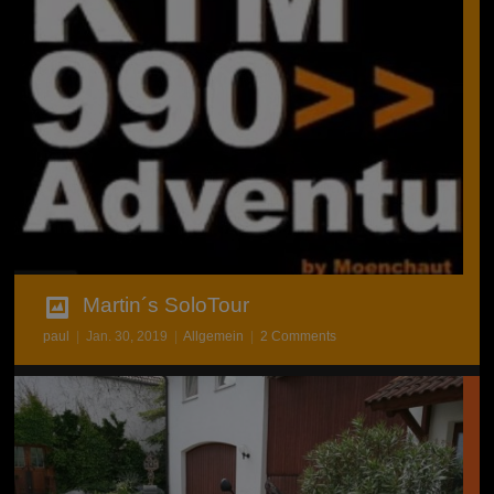
Martin´s SoloTour
paul
|
Jan. 30, 2019
|
Allgemein
|
2 Comments